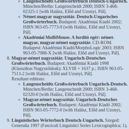
Langenscheidts Großwörterbuch Deutsch-Ungarisch.
München/Berlin: Langenscheidt 2000; ISBN 3-468-
02325-1 [with Halász, Előd and Uzonyi, Pál].
Német-magyar nagyszótár. Deutsch-Ungarisches
Großwörterbuch.
Budapest: Akadémiai Kiadó 2002;
ISBN 963-05-7773-9 [with Halász, Előd and Uzonyi,
Pál].
Akadémiai MoBiMouse. A fordító egér: német-
magyar, magyar-német nagyszótár.
CD-ROM.
Budapest: Akadémiai Kiadó/MorphoLogic 2003; ISBN
963-05-7988-X [with Halász, Elõd and Uzonyi, Pál].
Magyar-német nagyszótár. Ungarisch-Deutsches
Großwörterbuch.
Budapest: Akadémiai Kiadó 1998
(Klasszikus Nagyszótárak); XLVIII + 1637 p.; ISBN 963-05-
7513-2 [with Halász, Előd and Uzonyi, Pál].
Resultant editions:
Langenscheidts Großwörterbuch Ungarisch-Deutsch.
München/Berlin: Langenscheidt 2000; ISBN 3-468-
02320-0 [with Halász, Előd and Uzonyi, Pál].
Magyar-német nagyszótár. Ungarisch-Deutsches
Großwörterbuch.
Budapest: Akadémiai Kiadó 2002;
ISBN 963-05-7772-0 [with Halász, Előd and Uzonyi,
Pál].
Linguistisches Wörterbuch Deutsch-Ungarisch.
Szeged:
Generalia 1997 (Fasciculi Linguistici Series Lexicographica; 1),