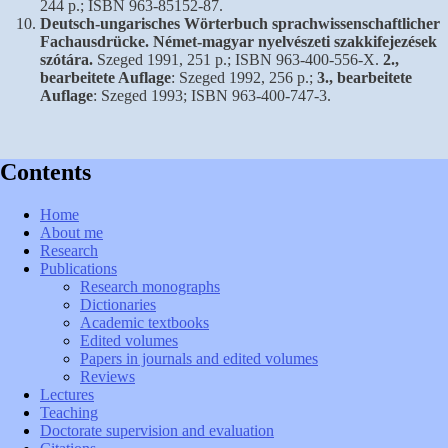
244 p.; ISBN 963-85152-87.
Deutsch-ungarisches Wörterbuch sprachwissenschaftlicher
Fachausdrücke. Német-magyar nyelvészeti szakkifejezések
szótára.
Szeged 1991, 251 p.; ISBN 963-400-556-X.
2.,
bearbeitete Auflage
: Szeged 1992, 256 p.;
3., bearbeitete
Auflage
: Szeged 1993; ISBN 963-400-747-3.
Contents
Home
About me
Research
Publications
Research monographs
Dictionaries
Academic textbooks
Edited volumes
Papers in journals and edited volumes
Reviews
Lectures
Teaching
Doctorate supervision and evaluation