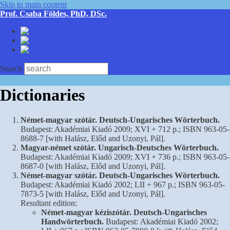
Skip to main content
Prof. Csaba Földes, PhD, DSc.
Deutsch
English
Magyar
Search
Dictionaries
Német-magyar szótár. Deutsch-Ungarisches Wörterbuch.
Budapest: Akadémiai Kiadó 2009; XVI + 712 p.; ISBN 963-05-
8688-7 [with Halász, Előd and Uzonyi, Pál].
Magyar-német szótár. Ungarisch-Deutsches Wörterbuch.
Budapest: Akadémiai Kiadó 2009; XVI + 736 p.; ISBN 963-05-
8687-0 [with Halász, Előd and Uzonyi, Pál].
Német-magyar szótár. Deutsch-Ungarisches Wörterbuch.
Budapest: Akadémiai Kiadó 2002; LII + 967 p.; ISBN 963-05-
7873-5 [with Halász, Előd and Uzonyi, Pál].
Resultant edition:
Német-magyar kéziszótár. Deutsch-Ungarisches
Handwörterbuch.
Budapest: Akadémiai Kiadó 2002;