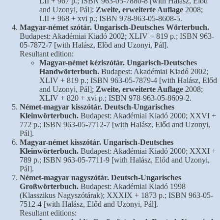
LII + 967 p.; ISBN 963-05-7880-8 [with Halász, Előd
and Uzonyi, Pál];
Zweite, erweiterte Auflage
2008;
LII + 968 + xvi p.; ISBN 978-963-05-8608-5.
Magyar-német szótár. Ungarisch-Deutsches Wörterbuch.
Budapest: Akadémiai Kiadó 2002; XLIV + 819 p.; ISBN 963-
05-7872-7 [with Halász, Elõd and Uzonyi, Pál].
Resultant edition:
Magyar-német kéziszótár. Ungarisch-Deutsches
Handwörterbuch.
Budapest: Akadémiai Kiadó 2002;
XLIV + 819 p.; ISBN 963-05-7879-4 [with Halász, Előd
and Uzonyi, Pál];
Zweite, erweiterte Auflage
2008;
XLIV + 820 + xvi p.; ISBN 978-963-05-8609-2.
Német-magyar kisszótár. Deutsch-Ungarisches
Kleinwörterbuch.
Budapest: Akadémiai Kiadó 2000; XXVI +
772 p.; ISBN 963-05-7712-7 [with Halász, Előd and Uzonyi,
Pál].
Magyar-német kisszótár. Ungarisch-Deutsches
Kleinwörterbuch.
Budapest: Akadémiai Kiadó 2000; XXXI +
789 p.; ISBN 963-05-7711-9 [with Halász, Előd and Uzonyi,
Pál].
Német-magyar nagyszótár. Deutsch-Ungarisches
Großwörterbuch.
Budapest: Akadémiai Kiadó 1998
(Klasszikus Nagyszótárak); XXXIX + 1873 p.; ISBN 963-05-
7512-4 [with Halász, Előd and Uzonyi, Pál].
Resultant editions: