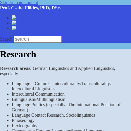
Skip to main content
Prof. Csaba Földes, PhD, DSc.
Deutsch
English
Magyar
Search
Research
Research areas:
German Linguistics and Applied Linguistics,
especially
Language – Culture – Interculturality/Transculturality:
Intercultural Linguistics
Intercultural Communication
Bilingualism/Multilingualism
Language Politics (especially: The International Position of
German)
Language Contact Research, Sociolinguistics
Phraseology
Lexicography
German as a Foreign Language/Second Language