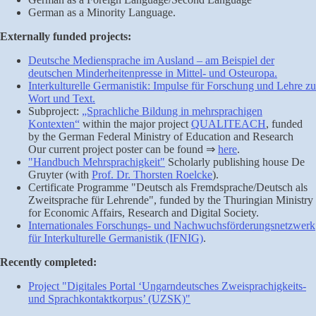
German as a Minority Language.
Externally funded projects:
Deutsche Mediensprache im Ausland – am Beispiel der
deutschen Minderheitenpresse in Mittel- und Osteuropa.
Interkulturelle Germanistik: Impulse für Forschung und Lehre zu
Wort und Text.
Subproject:
„Sprachliche Bildung in mehrsprachigen
Kontexten“
within the major project
QUALITEACH
, funded
by the German Federal Ministry of Education and Research
Our current project poster can be found ⇒
here
.
"Handbuch Mehrsprachigkeit"
Scholarly publishing house De
Gruyter (with
Prof. Dr. Thorsten Roelcke
).
Certificate Programme "Deutsch als Fremdsprache/Deutsch als
Zweitsprache für Lehrende", funded by the Thuringian Ministry
for Economic Affairs, Research and Digital Society.
Internationales Forschungs- und Nachwuchsförderungsnetzwerk
für Interkulturelle Germanistik (IFNIG)
.
Recently completed:
Project "Digitales Portal ‘Ungarndeutsches Zweisprachigkeits-
und Sprachkontaktkorpus’ (UZSK)"