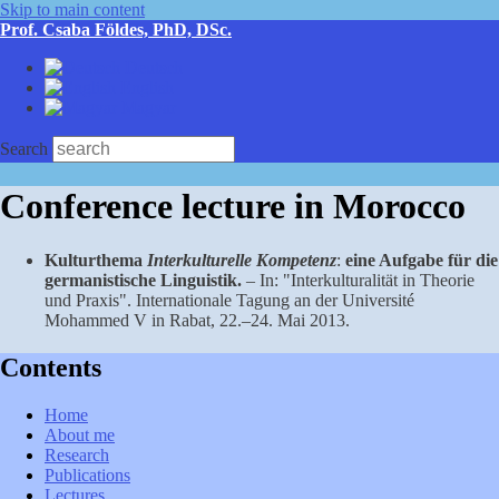
Skip to main content
Prof. Csaba Földes, PhD, DSc.
Deutsch
English
Magyar
Search
Conference lecture in Morocco
Kulturthema
Interkulturelle Kompetenz
:
eine Aufgabe für die
germanistische Linguistik.
– In: "Interkulturalität in Theorie
und Praxis". Internationale Tagung an der Université
Mohammed V in Rabat, 22.–24. Mai 2013.
Contents
Home
About me
Research
Publications
Lectures