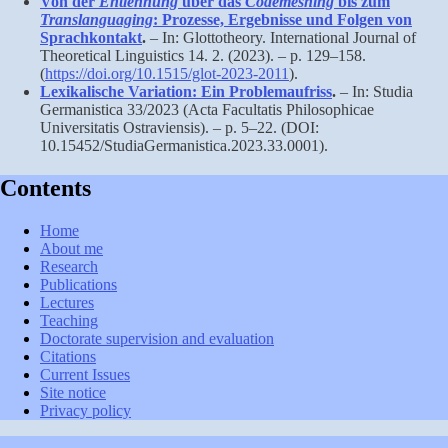
Von der
Entlehnung
über das
Codemeshing
bis zum
Translanguaging
: Prozesse, Ergebnisse und Folgen von
Sprachkontakt
.
– In: Glottotheory. International Journal of
Theoretical Linguistics 14. 2. (2023). – p. 129–158.
(
https://doi.org/10.1515/glot-2023-2011
).
Lexikalische Variation: Ein Problemaufriss
.
– In: Studia
Germanistica 33/2023 (Acta Facultatis Philosophicae
Universitatis Ostraviensis). – p. 5–22. (DOI:
10.15452/StudiaGermanistica.2023.33.0001).
Contents
Home
About me
Research
Publications
Lectures
Teaching
Doctorate supervision and evaluation
Citations
Current Issues
Site notice
Privacy policy