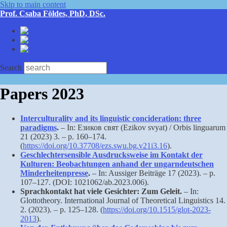
Skip to main content
Prof. Csaba Földes, PhD, DSc.
Deutsch
English
Magyar
Search
Papers 2023
Interculturality and its linguistic concideration: three
paradigms
.
– In: Езиков свят (Ezikov svyat) / Orbis linguarum
21 (2023) 3. – p. 160–174.
(
https://doi.org/10.37708/ezs.swu.bg.v21i3.16
).
Geschlechtersensible Ausdrucksweise im Kontakt der
Kulturen: Beobachtungen anhand der ungarndeutschen
Minderheitenpresse
.
– In: Aussiger Beiträge 17 (2023). – p.
107–127. (DOI: 1021062/ab.2023.006).
Sprachkontakt hat viele Gesichter: Zum Geleit.
– In:
Glottotheory. International Journal of Theoretical Linguistics 14.
2. (2023). – p. 125–128. (
https://doi.org/10.1515/glot-2023-
2013
).