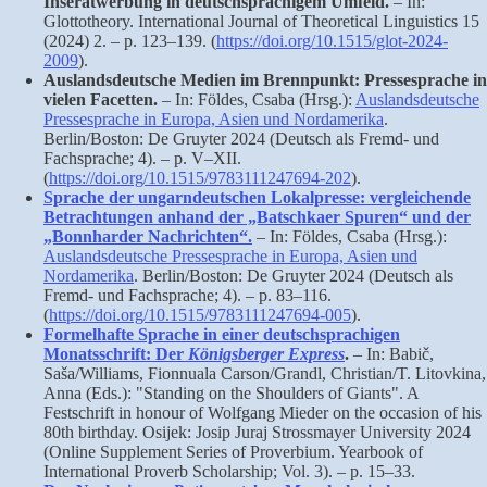
Inseratwerbung in deutschsprachigem Umfeld.
– In:
Glottotheory. International Journal of Theoretical Linguistics 15
(2024) 2. – p. 123–139. (
https://doi.org/10.1515/glot-2024-
2009
).
Auslandsdeutsche Medien im Brennpunkt: Pressesprache in
vielen Facetten.
– In: Földes, Csaba (Hrsg.):
Auslandsdeutsche
Pressesprache in Europa, Asien und Nordamerika
.
Berlin/Boston: De Gruyter 2024 (Deutsch als Fremd- und
Fachsprache; 4). – p. V–XII.
(
https://doi.org/10.1515/9783111247694-202
).
Sprache der ungarndeutschen Lokalpresse: vergleichende
Betrachtungen anhand der „Batschkaer Spuren“ und der
„Bonnharder Nachrichten“.
– In: Földes, Csaba (Hrsg.):
Auslandsdeutsche Pressesprache in Europa, Asien und
Nordamerika
. Berlin/Boston: De Gruyter 2024 (Deutsch als
Fremd- und Fachsprache; 4). – p. 83–116.
(
https://doi.org/10.1515/9783111247694-005
).
Formelhafte Sprache in einer deutschsprachigen
Monatsschrift: Der
Königsberger Express
.
– In: Babič,
Saša/Williams, Fionnuala Carson/Grandl, Christian/T. Litovkina,
Anna (Eds.): "Standing on the Shoulders of Giants". A
Festschrift in honour of Wolfgang Mieder on the occasion of his
80th birthday. Osijek: Josip Juraj Strossmayer University 2024
(Online Supplement Series of Proverbium. Yearbook of
International Proverb Scholarship; Vol. 3). – p. 15–33.