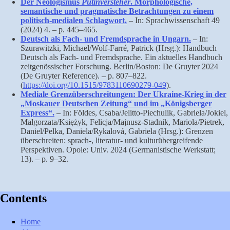
Der Neologismus
Putinversteher
. Morphologische,
semantische und pragmatische Betrachtungen zu einem
politisch-medialen Schlagwort.
– In: Sprachwissenschaft 49
(2024) 4. – p. 445–465.
Deutsch als Fach- und Fremdsprache in Ungarn.
– In:
Szurawitzki, Michael/Wolf-Farré, Patrick (Hrsg.): Handbuch
Deutsch als Fach- und Fremdsprache. Ein aktuelles Handbuch
zeitgenössischer Forschung. Berlin/Boston: De Gruyter 2024
(De Gruyter Reference). – p. 807–822.
(
https://doi.org/10.1515/9783110690279-049
).
Mediale Grenzüberschreitungen: Der Ukraine-Krieg in der
„Moskauer Deutschen Zeitung“ und im „Königsberger
Express“.
– In: Földes, Csaba/Jelitto-Piechulik, Gabriela/Jokiel,
Małgorzata/Księżyk, Felicja/Majnusz-Stadnik, Mariola/Pietrek,
Daniel/Pelka, Daniela/Rykalová, Gabriela (Hrsg.): Grenzen
überschreiten: sprach-, literatur- und kulturübergreifende
Perspektiven. Opole: Univ. 2024 (Germanistische Werkstatt;
13). – p. 9–32.
Contents
Home