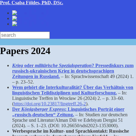
Skip
Prof. Csaba Földes, PhD, DSc.
to
Deutsch
main
English
content
Magyar
Search
Papers 2024
Krieg
oder
militärische Spezialoperation
? Pressediskurs zum
russisch-ukrainischen Krieg in deutschsprachigen
Zeitungen in Russland.
– In: Sprachwissenschaft 49 (2024) 1.
– p. 23–52.
Wem gehört die Interkulturalität? Über das Verhältnis von
linguistischen Teildisziplinen und Kulturforschung.
– In:
Linguistische Treffen in Wrocław 26 (2024) 2. – p. 33–60.
(
https://doi.org/10.23817/lingtreff.26-2
).
Der
Königsberger Express
: Linguistisches Porträt einer
„russisch-deutschen“ Zeitung.
– In: Studien zur deutschen
Sprache und Literatur/Alman Dili ve Edebiyatı Dergisi 51
(2024). – S. 1–23. (DOI: 10.26650/sdsl2023-1353000).
Werbesprache im Kultur- und Sprachkontakt: Russische