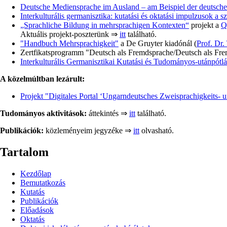
Deutsche Mediensprache im Ausland – am Beispiel der deutschen
Interkulturális germanisztika: kutatási és oktatási impulzusok a 
„Sprachliche Bildung in mehrsprachigen Kontexten“
projekt a
Q
Aktuális projekt-poszterünk ⇒
itt
található.
"Handbuch Mehrsprachigkeit"
a De Gruyter kiadónál (
Prof. Dr.
Zertfikatsprogramm "Deutsch als Fremdsprache/Deutsch als Fre
Interkulturális Germanisztikai Kutatási és Tudományos-utánpót
A közelmúltban lezárult:
Projekt "Digitales Portal ‘Ungarndeutsches Zweisprachigkeits
Tudományos aktivitások:
áttekintés ⇒
itt
található.
Publikációk:
közleményeim jegyzéke ⇒
itt
olvasható.
Tartalom
Kezdőlap
Bemutatkozás
Kutatás
Publikációk
Előadások
Oktatás