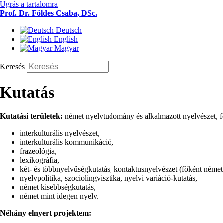
Ugrás a tartalomra
Prof. Dr. Földes Csaba, DSc.
Deutsch
English
Magyar
Keresés
Kutatás
Kutatási területek:
német nyelvtudomány és alkalmazott nyelvészet, f
interkulturális nyelvészet,
interkulturális kommunikáció,
frazeológia,
lexikográfia,
két- és többnyelvűségkutatás, kontaktusnyelvészet (főként néme
nyelvpolitika, szociolingvisztika, nyelvi variáció-kutatás,
német kisebbségkutatás,
német mint idegen nyelv.
Néhány elnyert projektem: