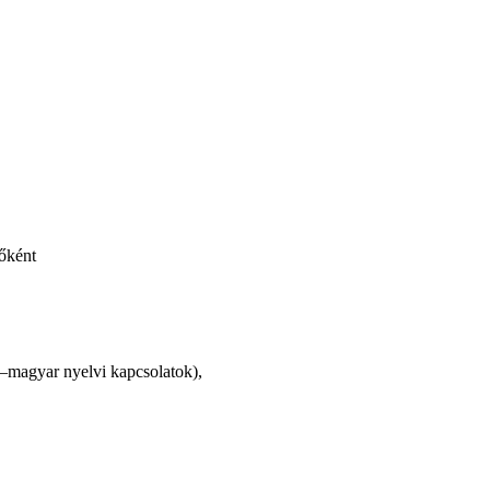
őként
t–magyar nyelvi kapcsolatok),