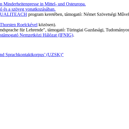
 Minderheitenpresse in Mittel- und Osteuropa.
szó és a szöveg vonatkozásában.
UALITEACH
program keretében, támogató: Német Szövetségi Művelő
 Thorsten Roelckével
közösen).
mdsprache für Lehrende", támogató: Türingiai Gazdasági, Tudományos 
lástámogató Nemzetközi Hálózat (IFNIG)
.
- und Sprachkontaktkorpus’ (UZSK)"