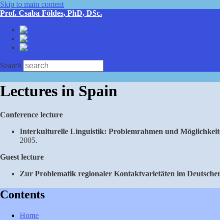
Skip to main content
Prof. Csaba Földes, PhD, DSc.
Deutsch
English
Magyar
Search
Lectures in Spain
Conference lecture
Interkulturelle Linguistik: Problemrahmen und Möglichkeit
2005.
Guest lecture
Zur Problematik regionaler Kontaktvarietäten im Deutsche
Contents
Home