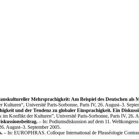
nskultureller Mehrsprachigkeit: Am Beispiel des Deutschen als 
r Kulturen“, Université Paris-Sorbonne, Paris IV, 26. August–3. Sept
igkeit und der Tendenz zu globaler Einsprachigkeit. Ein Diskussi
k im Konflikt der Kulturen”, Université Paris-Sorbonne, Paris IV, 26.
skussionsbeitrag.
– In: Podiumsdiskussion auf dem 11. Weltkongress 
, 26. August–3. September 2005.
s.
– In: EUROPHRAS. Colloque International de Phraséologie Contrasti