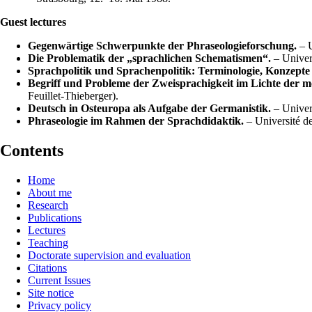
Guest lectures
Gegenwärtige Schwerpunkte der Phraseologieforschung.
– U
Die Problematik der „sprachlichen Schematismen“.
– Univer
Sprachpolitik und Sprachenpolitik: Terminologie, Konzept
Begriff und Probleme der Zweisprachigkeit im Lichte der m
Feuillet-Thieberger).
Deutsch in Osteuropa als Aufgabe der Germanistik.
– Univers
Phraseologie im Rahmen der Sprachdidaktik.
– Université d
Contents
Home
About me
Research
Publications
Lectures
Teaching
Doctorate supervision and evaluation
Citations
Current Issues
Site notice
Privacy policy