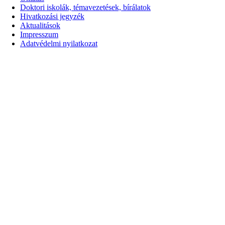
Doktori iskolák, témavezetések, bírálatok
Hivatkozási jegyzék
Aktualitások
Impresszum
Adatvédelmi nyilatkozat