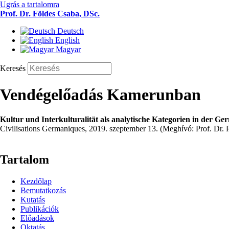
Ugrás a tartalomra
Prof. Dr. Földes Csaba, DSc.
Deutsch
English
Magyar
Keresés
Vendégelőadás Kamerunban
Kultur und Interkulturalität als analytische Kategorien in der Ger
Civilisations Germaniques, 2019. szeptember 13. (Meghívó: Prof. Dr
Tartalom
Kezdőlap
Bemutatkozás
Kutatás
Publikációk
Előadások
Oktatás