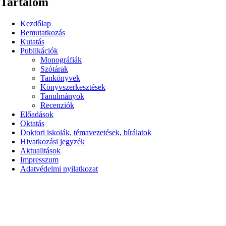
Tartalom
Kezdőlap
Bemutatkozás
Kutatás
Publikációk
Monográfiák
Szótárak
Tankönyvek
Könyvszerkesztések
Tanulmányok
Recenziók
Előadások
Oktatás
Doktori iskolák, témavezetések, bírálatok
Hivatkozási jegyzék
Aktualitások
Impresszum
Adatvédelmi nyilatkozat