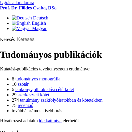
Ugrás a tartalomra
Prof. Dr. Földes Csaba, DSc.
Deutsch
English
Magyar
Keresés
Tudományos publikációk
Kutatási-publikációs tevékenységem eredménye:
6
tudományos monográfia
10
szótár
6
tankönyv, ill. oktatási célú kötet
29
szerkesztett kötet
274
tanulmány szakfolyóiratokban és kötetekben
75
recenzió
továbbá számos kisebb írás.
Hivatkozási adataim
ide kattintva
elérhetők.