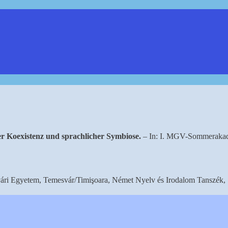
er Koexistenz und sprachlicher Symbiose.
– In: I. MGV-Sommerakade
ri Egyetem, Temesvár/Timi­
ş
oara, Német Nyelv és Irodalom Tanszék, 1