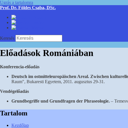
Ugrás a tartalomra
Prof. Dr. Földes Csaba, DSc.
Deutsch
English
Magyar
Keresés
Előadások Romániában
Konferencia-előadás
Deutsch im ostmitteleuropäischen Areal. Zwischen kulturell
Raum", Bukaresti Egyetem, 2011. augusztus 29-31.
Vendégelőadás
Grundbegriffe und Grundfragen der Phraseologie.
–
Temesvá
Tartalom
Kezdőlap