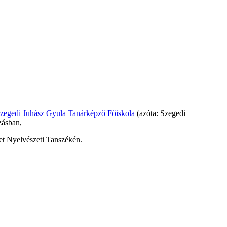
szegedi Juhász Gyula Tanárképző Főiskola
(azóta: Szegedi
zásban,
 Nyelvészeti Tanszékén.