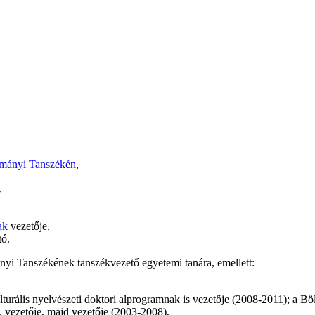
mányi Tanszékén
,
,
ak
vezetője,
tó.
i Tanszékének tanszékvezető egyetemi tanára, emellett:
turális nyelvészeti doktori alprogramnak is vezetője (2008-2011); a Bö
 vezetője, majd vezetője (2003-2008),