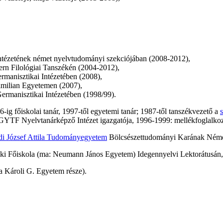
ntézetének német nyelvtudományi szekciójában (2008-2012),
rn Filológiai Tanszékén (2004-2012),
ermanisztikai Intézetében (2008),
imilian Egyetemen (2007),
ermanisztikai Intézetében (1998/99).
-ig főiskolai tanár, 1997-től egyetemi tanár; 1987-től tanszékvezető a
TF Nyelvtanárképző Intézet igazgatója, 1996-1999: mellékfoglalko
di József Attila Tudományegyetem
Bölcsészettudományi Karának Német
aki Főiskola (ma: Neumann János Egyetem) Idegennyelvi Lektorátusán,
a Károli G. Egyetem része).