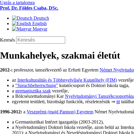
Ugrás a tartalomra
Prof. Dr. Földes Csaba, DSc.
Deutsch
English
Magyar
Keresés
Munkahelyek, szakmai életút
2012-:
professzor, tanszékvezető az Erfurti Egyetem
Német Nyelvtudo
az
Interkulturalitás és Többnyelvűség Kutatóhely (FIM)
vezetője
a
"Sprachbeherrschung"
kutatócsoport és Doktori Iskola tagja,
a
germanisztika szak
vezetője,
a Bölcsészettudományi Kar
Nyelvtudományi Tanszékcsoportján
egyetemi testületi, bizottsági funkciók, részletezésük ⇒
itt
találha
1996-2012:
a
Veszprémi (majd Pannon) Egyetem
Német Nyelvtudomány
a Germanisztikai Intézet igazgatója (2003-2012),
a Nyelvtudományi Doktori Iskola vezetője, azon belül az Interkul
2011); a Nyelvtudományi és Neveléstudományi Doktori Iskola h.