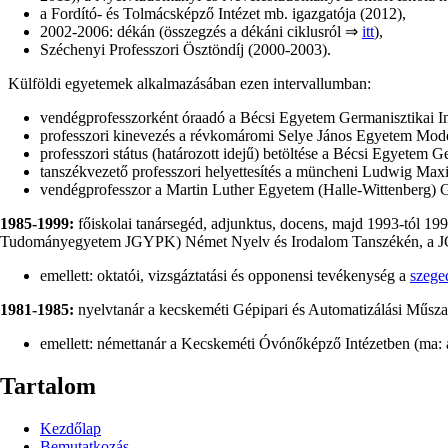
a Fordító- és Tolmácsképző Intézet mb. igazgatója (2012),
2002-2006: dékán (összegzés a dékáni ciklusról ⇒
itt
),
Széchenyi Professzori Ösztöndíj (2000-2003).
Külföldi egyetemek alkalmazásában ezen intervallumban:
vendégprofesszorként óraadó a Bécsi Egyetem Germanisztikai I
professzori kinevezés a révkomáromi Selye János Egyetem Mode
professzori státus (határozott idejű) betöltése a Bécsi Egyetem G
tanszékvezető professzori helyettesítés a müncheni Ludwig Max
vendégprofesszor a Martin Luther Egyetem (Halle-Wittenberg) G
1985-1999:
főiskolai tanársegéd, adjunktus, docens, majd 1993-tól 1996
Tudományegyetem JGYPK) Német Nyelv és Irodalom Tanszékén, a JGY
emellett: oktatói, vizsgáztatási és opponensi tevékenység a
szege
1981-1985:
nyelvtanár a kecskeméti Gépipari és Automatizálási Műsz
emellett: némettanár a Kecskeméti Óvónőképző Intézetben (ma: 
Tartalom
Kezdőlap
Bemutatkozás