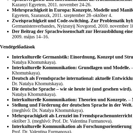
Kazanyi Egyetem, 2011. november 24-26.
Mehrsprachigkeit in Europa: Konzepte, Modelle und Manife
Egyetem, Szaranszk, 2011. szeptember 28–október 4.
Zweisprachigkeit und Code-switching. Zur Problematik hybr
Germanistenverbandes, Nyizsnyij Novgorod, 2010. november 1
Der Beitrag der Sprachwissenschaft zur Herausbildung eine
2009. május 14–16.
Vendégelőadások
Interkulturelle Germanistik: Einordnung, Konzept und Stru
Natalya Khomutskaya).
Interkulturelle Kommunikation: Grundlagen und Modelle.
–
Khomutskaya).
Deutsch als Fremdsprache international: aktuelle Entwickl
Dr. Natalya Khomutskaya).
Die deutsche Sprache – wie sie heute ist (und gesehen wird).
Natalya Khomutskaya).
Interkulturelle Kommunikation: Theorien und Konzepte.
– 
Stellung und Förderung der deutschen Sprache in der Welt.
(meghívó: Dr. Natalya Khomutskaya).
Mehrsprachigkeit als Lernziel im Fremdsprachenunterricht 
október 3. (meghívó: Prof. Dr. Valentina Furmanova).
Interkulturelle Kommunikation als Forschungsorientierung 
Prof. Dr. Valentina Furmanova).