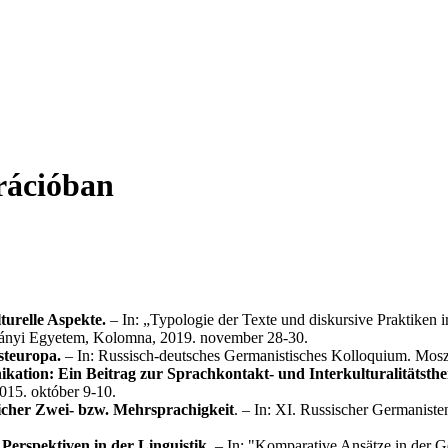
rációban
turelle Aspekte.
– In: „Typologie der Texte und diskursive Praktiken
mányi Egyetem, Kolomna, 2019. november 28-30.
steuropa.
– In: Russisch-deutsches Germanistisches Kolloquium. Mos
kation: Ein Beitrag zur Sprachkontakt- und Interkulturalitätsthe
015. október 9-10.
licher Zwei- bzw. Mehrsprachigkeit
. – In: XI. Russischer Germaniste
 Perspektiven in der Linguistik.
– In: "Komparative Ansätze in der G