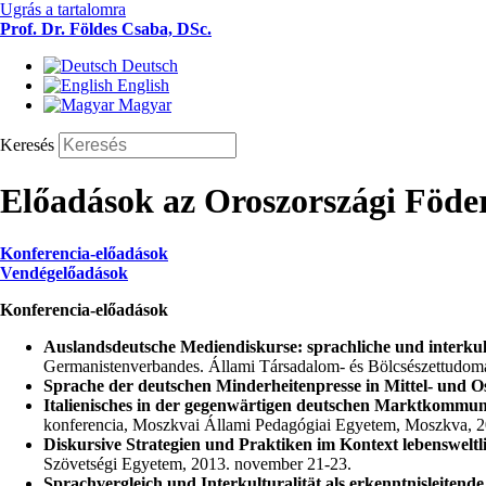
Ugrás a tartalomra
Prof. Dr. Földes Csaba, DSc.
Deutsch
English
Magyar
Keresés
Előadások az Oroszországi Föde
Konferencia-előadások
Vendégelőadások
Konferencia-előadások
Auslandsdeutsche Mediendiskurse: sprachliche und interkul
Germanistenverbandes. Állami Társadalom- és Bölcsészettudo
Sprache der deutschen Minderheitenpresse in Mittel- und O
Italienisches in der gegenwärtigen deutschen Marktkommuni
konferencia, Moszkvai Állami Pedagógiai Egyetem, Moszkva, 2
Diskursive Strategien und Praktiken im Kontext lebenswelt
Szövetségi Egyetem, 2013. november 21-23.
Sprachvergleich und Interkulturalität als erkenntnisleitende