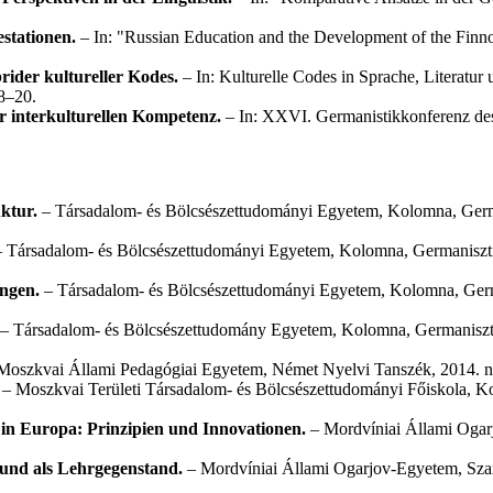
stationen.
– In: "Russian Education and the Development of the Finn
ider kultureller Kodes.
– In: Kulturelle Codes in Sprache, Literatur
8–20.
r interkulturellen Kompetenz.
– In: XXVI. Germanistikkonferenz de
ktur.
– Társadalom- és Bölcsészettudományi Egyetem, Kolomna, German
 Társadalom- és Bölcsészettudományi Egyetem, Kolomna, Germanisztik
ungen.
– Társadalom- és Bölcsészettudományi Egyetem, Kolomna, Germa
– Társadalom- és Bölcsészettudomány Egyetem, Kolomna, Germanisztik
Moszkvai Állami Pedagógiai Egyetem, Német Nyelvi Tanszék, 2014. n
– Moszkvai Területi Társadalom- és Bölcsészettudományi Főiskola, K
in Europa: Prinzipien und Innovationen.
– Mordvíniai Állami Ogar
und als Lehrgegen­stand.
– Mordvíniai Állami Ogarjov-Egyetem, Szar