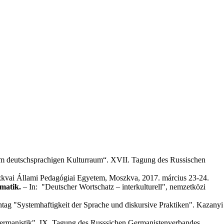
 im deutschsprachigen Kulturraum“. XVII. Tagung des Russischen
zkvai Állami Pedagógiai Egyetem, Moszkva, 2017. március 23-24.
matik.
– In: "Deutscher Wortschatz – interkulturell", nemzetközi
ntag "Systemhaftigkeit der Sprache und diskursive Praktiken". Kazanyi
ermanistik", IX. Tagung des Russsichen Germanistenverbandes,