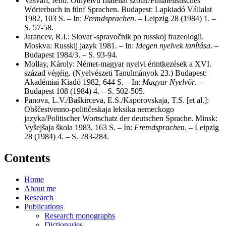
Vasvári, Jenő: Ötnyelvű filatéliai szótár/Philatelistisches
Wörterbuch in fünf Sprachen. Budapest: Lapkiadó Vállalat
1982, 103 S. – In:
Fremdsprachen
. – Leipzig 28 (1984) 1. –
S. 57-58.
Jarancev, R.I.: Slovar'-spravočnik po russkoj frazeologii.
Moskva: Russkij jazyk 1981. – In:
Idegen nyelvek tanítása
. –
Budapest 1984/3. – S. 93-94.
Mollay, Károly: Német-magyar nyelvi érintkezések a XVI.
század végéig. (Nyelvészeti Tanulmányok 23.) Budapest:
Akadémiai Kiadó 1982, 644 S. – In:
Magyar Nyelvőr
. –
Budapest 108 (1984) 4. – S. 502-505.
Panova, L.V./Baškirceva, E.S./Kaporovskaja, T.S. [et al.]:
Obščestvenno-političeskaja leksika nemeckogo
jazyka/Politischer Wortschatz der deutschen Sprache. Minsk:
Vyšejšaja škola 1983, 163 S. – In:
Fremdsprachen
. – Leipzig
28 (1984) 4. – S. 283-284.
Contents
Home
About me
Research
Publications
Research monographs
Dictionaries