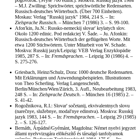
pogovorok. (Svyše 700 edinic). Moskva: Russkij jazyk 1984
– M.J. Zwilling: Sprichwörter, sprichwörtliche Redensarten.
Russisch-deutsches Wörterbuch. (Über 700 Einheiten).
Moskau: Verlag "Russkij jazyk" 1984, 214 S. – In:
Zielsprache Russisch
. – München 7 (1986) 3. – S. 99-100.
Afon'kin, Ju.N.: Russko-nemeckij slovar' krylatych slov.
Okolo 1200 edinic. Pod redakciej V. Šade. – Ju. Afonkin:
Russisch-deutsches Wörterbuch der geflügelten Worte. Mit
etwa 1200 Stichwörtern. Unter Mitarbeit von W. Schade.
Moskva: Russkij jazyk/Leipzig: VEB Verlag Enzyklopädie
1985, 287 S. – In:
Fremdsprachen
. – Leipzig 30 (1986) 4. –
S. 275-276.
Griesbach, Heinz/Schulz, Dora: 1000 deutsche Redensarten.
Mit Erklärungen und Anwendungsbeispielen. Illustrationen
von Theo Scherling. Verlag Langenscheidt,
Berlin/München/Wien/Zürich, 3. Aufl., Neubearbeitung 1983,
248 S. – In:
Zielsprache Deutsch
. – München 16 (1985) 2. –
S. 41-42.
Rogožnikova, R.I.: Slovar' sočetanij, ekvivalentnych slovu
(narečnye, služebnye, modal'nye edinstva). Moskva: Russkij
jazyk 1983, 144 S. – In:
Fremdsprachen
. – Leipzig 29 (1985)
2. – S. 126-127.
Bernáth, Árpádné/Gyémánt, Magdolna: Német nyelvi jegyzet
állami nyelvvizsgára elõkészítő és társalgó tanfolyamok