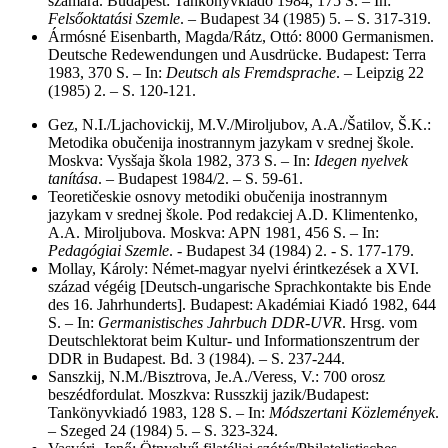
számára. Budapest: Tankönyvkiadó 1984, 175 S. – In:
Felsőoktatási Szemle
. – Budapest 34 (1985) 5. – S. 317-319.
Ármósné Eisenbarth, Magda/Rátz, Ottó: 8000 Germanismen.
Deutsche Redewendungen und Ausdrücke. Budapest: Terra
1983, 370 S. – In:
Deutsch als Fremdsprache
. – Leipzig 22
(1985) 2. – S. 120-121.
Gez, N.I./Ljachovickij, M.V./Miroljubov, A.A./Šatilov, Š.K.:
Metodika obučenija inostrannym jazykam v srednej škole.
Moskva: Vysšaja škola 1982, 373 S. – In:
Idegen nyelvek
tanítása
. – Budapest 1984/2. – S. 59-61.
Teoretičeskie osnovy metodiki obučenija inostrannym
jazykam v srednej škole. Pod redakciej A.D. Klimentenko,
A.A. Miroljubova. Moskva: APN 1981, 456 S. – In:
Pedagógiai Szemle
. - Budapest 34 (1984) 2. - S. 177-179.
Mollay, Károly: Német-magyar nyelvi érintkezések a XVI.
század végéig [Deutsch-ungarische Sprachkontakte bis Ende
des 16. Jahrhunderts]. Budapest: Akadémiai Kiadó 1982, 644
S. – In:
Germanistisches Jahrbuch DDR-UVR
. Hrsg. vom
Deutschlektorat beim Kultur- und Informationszentrum der
DDR in Budapest. Bd. 3 (1984). – S. 237-244.
Sanszkij, N.M./Bisztrova, Je.A./Veress, V.: 700 orosz
beszédfordulat. Moszkva: Russzkij jazik/Budapest:
Tankönyvkiadó 1983, 128 S. – In:
Módszertani Közlemények
.
– Szeged 24 (1984) 5. – S. 323-324.