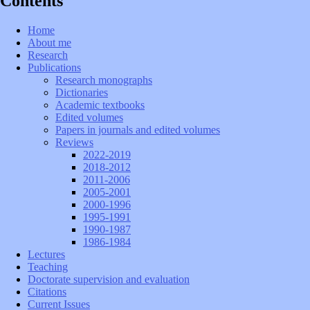
Contents
Home
About me
Research
Publications
Research monographs
Dictionaries
Academic textbooks
Edited volumes
Papers in journals and edited volumes
Reviews
2022-2019
2018-2012
2011-2006
2005-2001
2000-1996
1995-1991
1990-1987
1986-1984
Lectures
Teaching
Doctorate supervision and evaluation
Citations
Current Issues