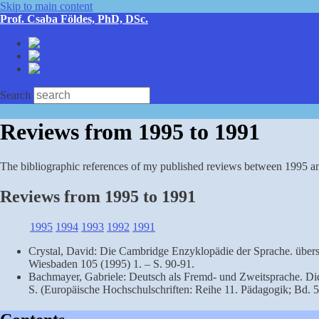
Skip to main content
Prof. Csaba Földes, PhD, DSc.
Deutsch
English
Magyar
Search
Reviews from 1995 to 1991
The bibliographic references of my published reviews between 1995 and 
Reviews from 1995 to 1991
1995
1994
1993
1992
1991
Crystal, David: Die Cambridge Enzyklopädie der Sprache. übers
Wiesbaden 105 (1995) 1. – S. 90-91.
Bachmayer, Gabriele: Deutsch als Fremd- und Zweitsprache. Di
S. (Europäische Hochschulschriften: Reihe 11. Pädagogik; Bd. 5