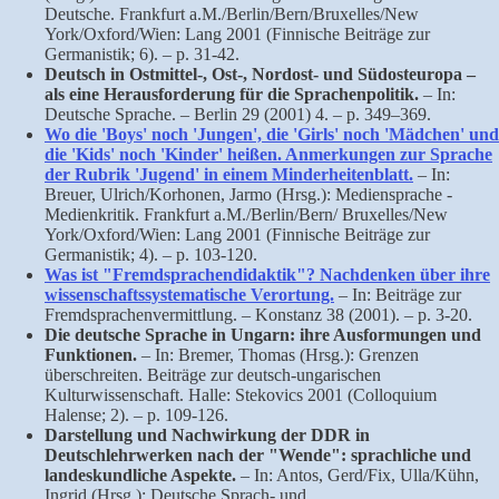
Deutsche. Frankfurt a.M./Berlin/Bern/Bruxelles/New
York/Oxford/Wien: Lang 2001 (Finnische Beiträge zur
Germanistik; 6). – p. 31-42.
Deutsch in Ostmittel-, Ost-, Nordost- und Südosteuropa –
als eine Herausforderung für die Sprachenpolitik.
– In:
Deutsche Sprache. – Berlin 29 (2001) 4. – p. 349–369.
Wo die 'Boys' noch 'Jungen', die 'Girls' noch 'Mädchen' und
die 'Kids' noch 'Kinder' heißen. Anmerkungen zur Sprache
der Rubrik 'Jugend' in einem Minderheitenblatt.
– In:
Breuer, Ulrich/Korhonen, Jarmo (Hrsg.): Mediensprache -
Medienkritik. Frankfurt a.M./Berlin/Bern/ Bruxelles/New
York/Oxford/Wien: Lang 2001 (Finnische Beiträge zur
Germanistik; 4). – p. 103-120.
Was ist "Fremdsprachendidaktik"? Nachdenken über ihre
wissenschaftssystematische Verortung.
– In: Beiträge zur
Fremdsprachenvermittlung. – Konstanz 38 (2001). – p. 3-20.
Die deutsche Sprache in Ungarn: ihre Ausformungen und
Funktionen.
– In: Bremer, Thomas (Hrsg.): Grenzen
überschreiten. Beiträge zur deutsch-ungarischen
Kulturwissenschaft. Halle: Stekovics 2001 (Colloquium
Halense; 2). – p. 109-126.
Darstellung und Nachwirkung der DDR in
Deutschlehrwerken nach der "Wende": sprachliche und
landeskundliche Aspekte.
– In: Antos, Gerd/Fix, Ulla/Kühn,
Ingrid (Hrsg.): Deutsche Sprach- und