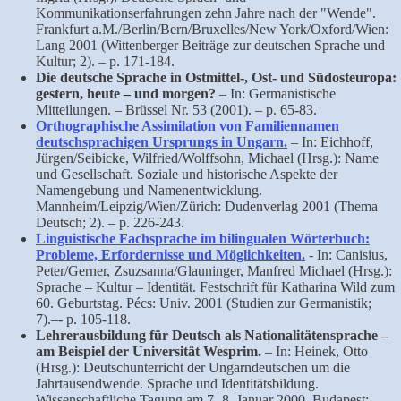
Kommunikationserfahrungen zehn Jahre nach der "Wende".
Frankfurt a.M./Berlin/Bern/Bruxelles/New York/Oxford/Wien:
Lang 2001 (Wittenberger Beiträge zur deutschen Sprache und
Kultur; 2). – p. 171-184.
Die deutsche Sprache in Ostmittel-, Ost- und Südosteuropa:
gestern, heute – und morgen?
– In: Germanistische
Mitteilungen. – Brüssel Nr. 53 (2001). – p. 65-83.
Orthographische Assimilation von Familiennamen
deutschsprachigen Ursprungs in Ungarn.
– In: Eichhoff,
Jürgen/Seibicke, Wilfried/Wolffsohn, Michael (Hrsg.): Name
und Gesellschaft. Soziale und historische Aspekte der
Namengebung und Namenentwicklung.
Mannheim/Leipzig/Wien/Zürich: Dudenverlag 2001 (Thema
Deutsch; 2). – p. 226-243.
Linguistische Fachsprache im bilingualen Wörterbuch:
Probleme, Erfordernisse und Möglichkeiten.
- In: Canisius,
Peter/Gerner, Zsuzsanna/Glauninger, Manfred Michael (Hrsg.):
Sprache – Kultur – Identität. Festschrift für Katharina Wild zum
60. Geburtstag. Pécs: Univ. 2001 (Studien zur Germanistik;
7).–- p. 105-118.
Lehrerausbildung für Deutsch als Nationalitätensprache –
am Beispiel der Universität Wesprim.
– In: Heinek, Otto
(Hrsg.): Deutschunterricht der Ungarndeutschen um die
Jahrtausendwende. Sprache und Identitätsbildung.
Wissenschaftliche Tagung am 7.-8. Januar 2000. Budapest: