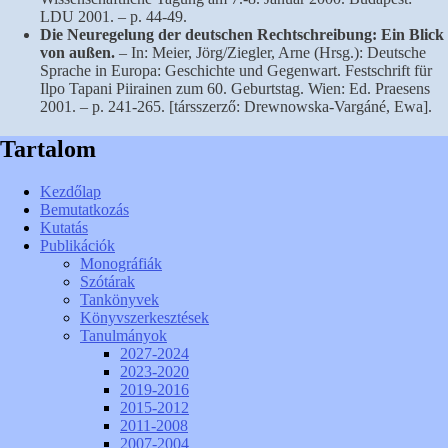
LDU 2001. – p. 44-49.
Die Neuregelung der deutschen Rechtschreibung: Ein Blick
von außen.
– In: Meier, Jörg/Ziegler, Arne (Hrsg.): Deutsche
Sprache in Europa: Geschichte und Gegenwart. Festschrift für
Ilpo Tapani Piirainen zum 60. Geburtstag. Wien: Ed. Praesens
2001. – p. 241-265. [társszerző: Drewnowska-Vargáné, Ewa].
Tartalom
Kezdőlap
Bemutatkozás
Kutatás
Publikációk
Monográfiák
Szótárak
Tankönyvek
Könyvszerkesztések
Tanulmányok
2027-2024
2023-2020
2019-2016
2015-2012
2011-2008
2007-2004