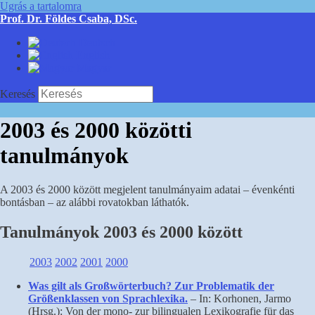
Ugrás a tartalomra
Prof. Dr. Földes Csaba, DSc.
Deutsch
English
Magyar
Keresés
2003 és 2000 közötti
tanulmányok
A 2003 és 2000 között megjelent tanulmányaim adatai – évenkénti
bontásban – az alábbi rovatokban láthatók.
Tanulmányok 2003 és 2000 között
2003
2002
2001
2000
Was gilt als Großwörterbuch? Zur Problematik der
Größenklassen von Sprachlexika.
– In: Korhonen, Jarmo
(Hrsg.): Von der mono- zur bilingualen Lexikografie für das