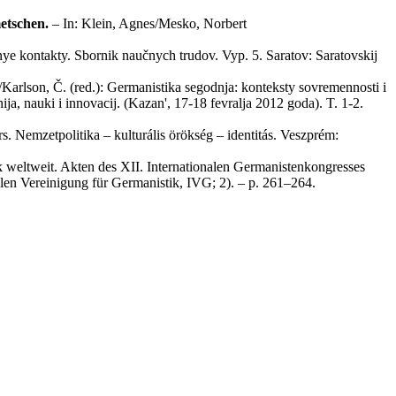
etschen.
– In: Klein, Agnes/Mesko, Norbert
rnye kontakty. Sbornik naučnych trudov. Vyp. 5. Saratov: Saratovskij
arlson, Č. (red.): Germanistika segodnja: konteksty sovremennosti i
, nauki i innovacij. (Kazan', 17-18 fevralja 2012 goda). T. 1-2.
rs. Nemzetpolitika – kulturális örökség – identitás. Veszprém:
ik weltweit. Akten des XII. Internationalen Germanistenkongresses
len Vereini­gung für Germanistik, IVG; 2). – p. 261–264.