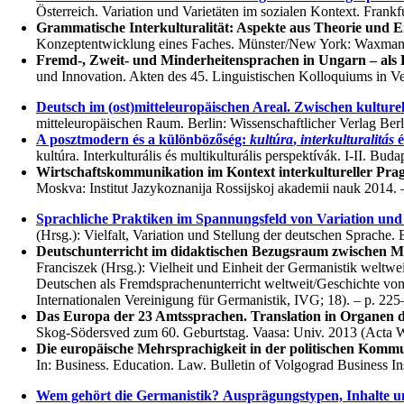
Österreich. Variation und Varietäten im sozialen Kontext. Frankfu
Grammatische Interkulturalität: Aspekte aus Theorie und E
Konzeptentwicklung eines Faches. Münster/New York: Waxmann 
Fremd-, Zweit- und Minderheitensprachen in Ungarn – als 
und Innovation. Akten des 45. Linguistischen Kolloquiums in Ves
Deutsch im (ost)mitteleuropäischen Areal. Zwischen kulture
mitteleuropäischen Raum. Berlin: Wissenschaftlicher Verlag Berl
A posztmodern és a különbözőség:
kultúra
,
interkulturalitás
é
kultúra. Interkulturális és multikulturális perspektívák. I-II
Wirtschaftskommunikation im Kontext interkultureller Pra
Moskva: Institut Jazykoznanija Rossijskoj akademii nauk 2014. 
Sprachliche Praktiken im Spannungsfeld von Variation und 
(Hrsg.): Vielfalt, Variation und Stellung der deutschen Sprache.
Deutschunterricht im didaktischen Bezugsraum zwischen M
Franciszek (Hrsg.): Vielheit und Einheit der Germanistik weltw
Deutschen als Fremdsprachenunterricht weltweit/Geschichte von 
Internationalen Vereinigung für Germanistik, IVG; 18). – p. 225
Das Europa der 23 Amtssprachen. Translation in Organen 
Skog-Södersved zum 60. Geburtstag. Vaasa: Univ. 2013 (Acta Wa
Die europäische Mehrsprachigkeit in der politischen Komm
In: Business. Education. Law. Bulletin of Volgograd Business Inst
Wem gehört die Germanistik? Ausprägungstypen, Inhalte u