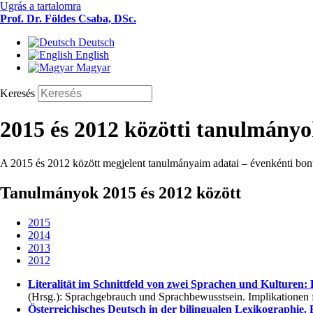
Ugrás a tartalomra
Prof. Dr. Földes Csaba, DSc.
Deutsch
English
Magyar
Keresés
2015 és 2012 közötti tanulmány
A 2015 és 2012 között megjelent tanulmányaim adatai – évenkénti bont
Tanulmányok 2015 és 2012 között
2015
2014
2013
2012
Literalität im Schnittfeld von zwei Sprachen und Kulturen
(Hrsg.): Sprachgebrauch und Sprachbewusstsein. Implikationen f
Österreichisches Deutsch in der bilingualen Lexikographie.