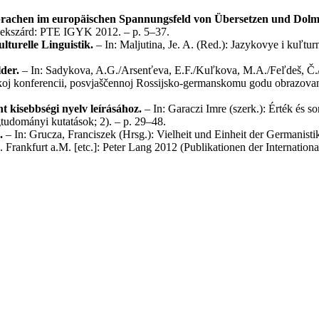
Sprachen im europäischen Spannungsfeld von Übersetzen und Dolm
zekszárd: PTE IGYK 2012. – p. 5–37.
lturelle Linguistik.
– In: Maljutina, Je. A. (Red.): Jazykovye i kuľtu
der.
– In: Sadykova, A.G./Arsenťeva, E.F./Kuľkova, M.A./Feľdeš, Č./K
koj konferencii, posvjaščennoj Rossijsko-germanskomu godu obrazovanija
 kisebbségi nyelv leírásához.
– In: Garaczi Imre (szerk.): Érték és so
dományi kutatások; 2). – p. 29–48.
.
– In: Grucza, Franciszek (Hrsg.): Vielheit und Einheit der Germanist
rankfurt a.M. [etc.]: Peter Lang 2012 (Publikationen der Internationa