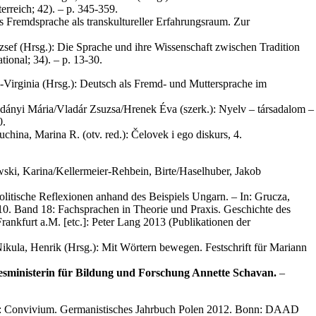
erreich; 42). – p. 345-359.
s Fremdsprache als transkultureller Erfahrungsraum. Zur
ózsef (Hrsg.): Die Sprache und ihre Wissenschaft zwischen Tradition
ional; 34). – p. 13-30.
-Virginia (Hrsg.): Deutsch als Fremd- und Muttersprache im
dányi Mária/Vladár Zsuzsa/Hrenek Éva (szerk.): Nyelv – társadalom –
0.
uchina, Marina R. (otv. red.): Čelovek i ego diskurs, 4.
ski, Karina/Kellermeier-Rehbein, Birte/Haselhuber, Jakob
litische Reflexionen anhand des Beispiels Ungarn. – In: Grucza,
010. Band 18: Fachsprachen in Theorie und Praxis. Geschichte des
ankfurt a.M. [etc.]: Peter Lang 2013 (Publikationen der
ikula, Henrik (Hrsg.): Mit Wörtern bewegen. Festschrift für Mariann
esministerin für Bildung und Forschung Annette Schavan.
–
.): Convivium. Germanistisches Jahrbuch Polen 2012. Bonn: DAAD