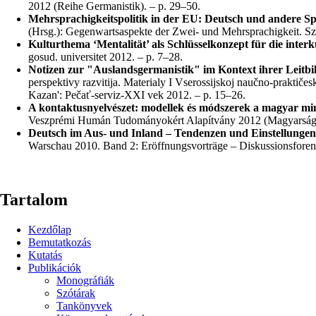
2012 (Reihe Germanistik). – p. 29–50.
Mehrsprachigkeitspolitik in der EU: Deutsch und andere 
(Hrsg.): Gegenwartsaspekte der Zwei- und Mehrsprachigkeit. S
Kulturthema ‘Mentalität’ als Schlüsselkonzept für die interku
gosud. universitet 2012. – p. 7–28.
Notizen zur "Auslandsgermanistik" im Kontext ihrer Leitbil
perspektivy razvitija.
Materialy I Vserossijskoj naučno-praktičes
Kazan': Pečať-serviz-XXI vek 2012. – p. 15–26.
A kontaktusnyelvészet: modellek és módszerek a magyar mint
Veszprémi Humán Tudományokért Alapít­vány 2012 (Magyarságtu
Deutsch im Aus- und Inland – Tendenzen und Einstellungen
Warschau 2010. Band 2: Eröffnungsvorträge – Diskussionsforen. F
Tartalom
Kezdőlap
Bemutatkozás
Kutatás
Publikációk
Monográfiák
Szótárak
Tankönyvek