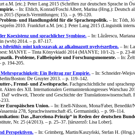
rt a.M. [etc.]: Peter Lang 2015 (Schriften zur deutschen Sprache in Öst
mpirie.
– In: Ehlich, Konrad/Foschi Albert, Marina (Hrsg.): Deutsch al
2015 (Sprach-Vermittlungen; 15). – p. 99-120.
Problem- und Handlungsfeld für die Sprachenpolitik.
– In: Tóth, J
zprém 2010. Frankfurt a.M. [etc.]: Peter Lang 2015 (Linguistik internat
ller Koexistenz und sprachlicher Symbiose.
– In: Lâzârescu, Mariana
in (wvb) 2014. – p. 87-117.
s
hibriditás
mint kulcsszavak az alkalmazott nyelvészetben.
– In: La
. Budapest: MANYE – Tinta Könyvkiadó 2014 (MANYE; 10/1-2). – p. 23-4
gmatik. Probleme, Fallbeispiele und Forschungsmomente.
– In: Želt
– p. 194-205.
Mehrsprachigkeit: Ein Beitrag zur Empirie.
– In: Schneider-Wiejow
 Berlin/Boston: De Gruyter 2013. – p. 119–142.
utter-, Fremd- und Zweitsprache.
Fachgeschichtliche und sprachenpo
eit. Akten des XII. Internationalen Germanistenkongresses Warschau 2
DaF weltweit, Theorie und Geschichte der Translationswissenschaft. Fr
–233.
der Europäischen Union.
– In: Enell-Nilsson, Mona/Faber, Benedikt/N
saensia 278, Sprachwissenschaft 45, Germanistik). – p. 99–114.
unikation: Das „Barcelona-Prinzip“ in Reden der deutschen Bund
itute, Nr. 25 (4/2013). – p. 25–37. [társzerző: Lisa Lober].
nd Perspektiven.
– In: Grimberg, Martin/Kaszyński, Stefan H. (Hrsg