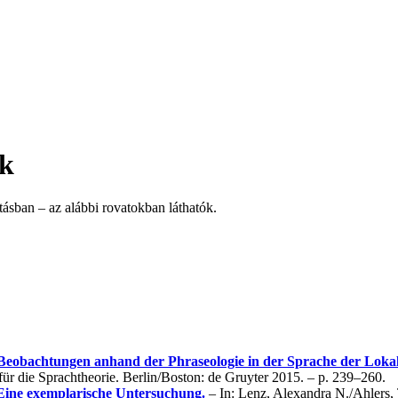
ok
ásban – az alábbi rovatokban láthatók.
: Beobachtungen anhand der Phraseologie in der Sprache der Loka
ür die Sprachtheorie. Berlin/Boston: de Gruyter 2015. – p. 239–260.
 Eine exemplarische Untersuchung.
– In: Lenz, Alexandra N./Ahlers,